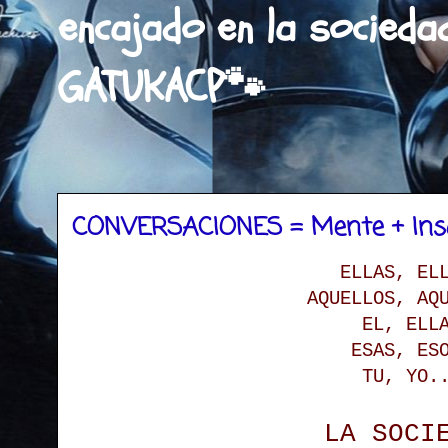
encajado en la socieda
GATUKACP🐾
CONVERSACIONES = Mente + In
ELLAS, EL
AQUELLOS, AQ
EL, ELL
ESAS, ES
TU, YO.
LA SOCI