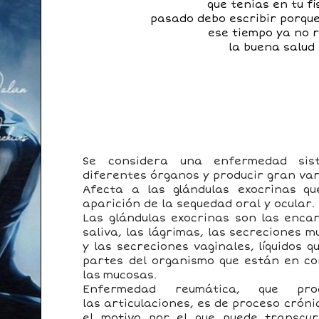
que tenias en tu fí
pasado debo escribir porq
ese tiempo ya no 
la buena salud 
Se considera una enfermedad sist
diferentes órganos y producir gran va
Afecta a las glándulas exocrinas
que
aparición de la sequedad oral y ocular.
​
Las glándulas exocrinas son las encar
saliva, las lágrimas, las secreciones m
y las secreciones vaginales, líquidos q
partes del organismo que están en co
las mucosas.
Enfermedad reumática, que pr
las articulaciones,
es de
proceso cróni
el motivo por el que puede transcur