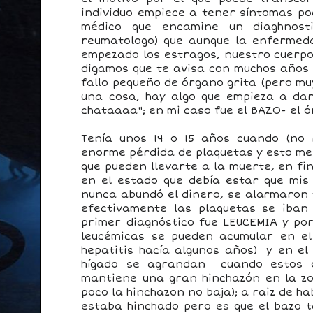
individuo empiece a tener síntomas po
médico que encamine un diaghnost
reumatologo) que aunque la enfermed
empezado los estragos, nuestro cuerpo
digamos que te avisa con muchos años 
fallo pequeño de órgano grita (pero muy
una cosa, hay algo que empieza a dar
chataaaa"; en mi caso fue el BAZO- el ó
Tenía unos 14 o 15 años cuando (no 
enorme pérdida de plaquetas y esto me
que pueden llevarte a la muerte, en fi
en el estado que debía estar que mis
nunca abundó el dinero, se alarmaron 
efectivamente las plaquetas se iban 
primer diagnóstico fue LEUCEMIA y porq
leucémicas se pueden acumular en el
hepatitis hacía algunos años) y en el
hígado se agrandan cuando estos 
mantiene una gran hinchazón en la z
poco la hinchazon no baja); a raiz de h
estaba hinchado pero es que el bazo t