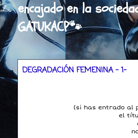
encajado en la socieda
GATUKACP🐾
DEGRADACIÓN FEMENINA - 1-
(si has entrado al
el tí
n