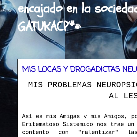
encajado en la socieda
GATUKACP🐾
MIS LOCAS Y DROGADICTAS NE
MIS PROBLEMAS NEUROPSI
AL L
Así es mis Amigas y mis Amigos, p
Eritematoso Sistemico nos trae un
contento con "ralentizar" la