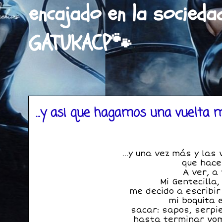
encajado en la socieda
GATUKACP🐾
...y asi que hagamos una vuelta m
...y una vez más y las
que hace
A ver, a
Mi Gentecilla
me decido a escribir
mi boquita 
sacar: sapos, serpi
hasta terminar vo