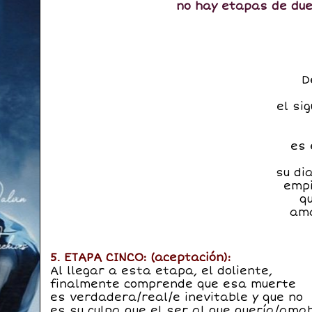
no hay etapas de duel
D
el si
es 
su di
empi
q
ama
5. ETAPA CINCO: (aceptación):
Al llegar a esta etapa, el doliente,
finalmente comprende que esa muerte
es verdadera/real/e inevitable y que no
es su culpa que el ser al que quería/ama