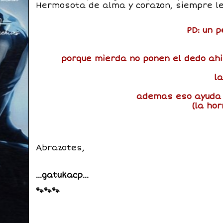
Hermosota de alma y corazon, siempre le
PD: un p
porque mierda no ponen el dedo ahi
l
ademas eso ayuda
(la hor
Abrazotes,
...gatukacp...
🐾🐾🐾