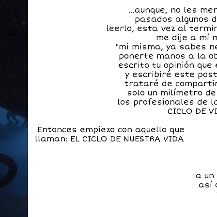
...aunque, no les me
pasados algunos 
leerlo, esta vez al termi
me dije a mí 
"mi misma, ya sabes n
ponerte manos a la ob
escrito tu opinión que 
y escribiré este pos
trataré de comparti
solo un milímetro de
los profesionales de l
CICLO DE V
Entonces empiezo con aquello que
llaman: EL CICLO DE NUESTRA VIDA
a un
así