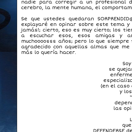
nadie para corregir a un profesional 
cerebro, la mente humana, el comportami
Se que ustedes quedaran SORPRENDID
explayaré en opinar sobre este tema y d
jamás!; cierto, eso es muy cierto; los t
a escuchar esos, esos amigas y a
muchoooosss años; pero lo que siempre f
agradecido con aquellas almas que me 
más lo quería hacer.
Soy
se queja
enferme
especializ
(en el caso
y lo
depend
las op
que
DEFENDERSE de