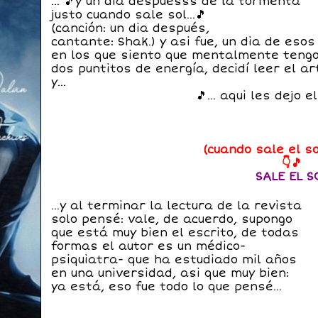
... 🎵y un día despuesss de la tormenta
justo cuando sale sol...🎵
(canción: un dia después,
cantante: Shak.) y asi fue, un dia de esos
en los que siento que mentalmente teng
dos puntitos de energía, d
ecidí leer el ar
y...
🎵... aqui les dejo
(cuando sale el s
👇🎵
SALE EL S
...y al terminar la lectura de la revista
solo pensé: vale, de acuerdo, supongo
que está muy bien el escrito, de todas
formas el autor es un médico-
psiquiatra- que ha estudiado mil años
en una universidad, asi que muy bien:
ya está, eso fue todo lo que pensé...