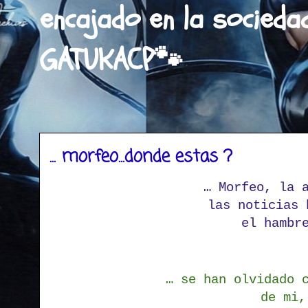
encajado en la socieda
GATUKACP🐾
... morfeo...donde estas ?
… Morfeo, la 
las noticias 
el hambr
… se han olvidado 
de mi,