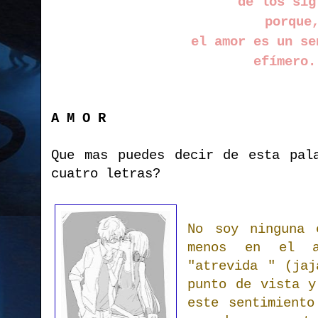
de los sig
porque
el amor es un s
efímero.
A M O R
Que mas puedes decir de esta pal
cuatro letras?
No soy ninguna 
menos en el a
"atrevida " (jaj
punto de vista y
este sentimiento