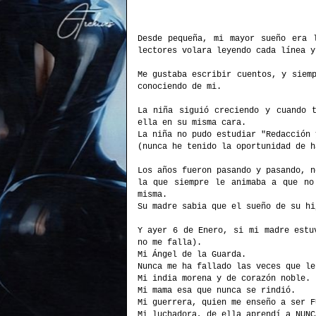
Desde pequeña, mi mayor sueño era 
lectores volara leyendo cada línea y
Me gustaba escribir cuentos, y siem
conociendo de mi.
La niña siguió creciendo y cuando 
ella en su misma cara.
La niña no pudo estudiar "Redacción 
(nunca he tenido la oportunidad de h
Los años fueron pasando y pasando, n
la que siempre le animaba a que no
misma.
Su madre sabia que el sueño de su hi
Y ayer 6 de Enero, si mi madre estu
no me falla).
Mi Ángel de la Guarda.
Nunca me ha fallado las veces que le
Mi india morena y de corazón noble.
Mi mama esa que nunca se rindió.
Mi guerrera, quien me enseño a ser F
Mi luchadora, de ella aprendí a NUNC