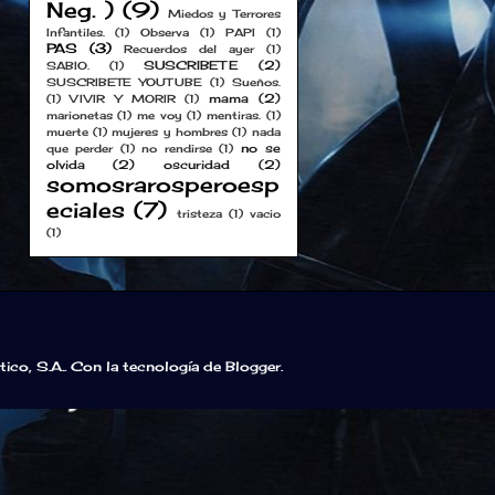
Neg. )
(9)
Miedos y Terrores
Infantiles.
(1)
Observa
(1)
PAPI
(1)
PAS
(3)
Recuerdos del ayer
(1)
SUSCRIBETE
(2)
SABIO.
(1)
SUSCRIBETE YOUTUBE
(1)
Sueños.
mama
(2)
(1)
VIVIR Y MORIR
(1)
marionetas
(1)
me voy
(1)
mentiras.
(1)
muerte
(1)
mujeres y hombres
(1)
nada
no se
que perder
(1)
no rendirse
(1)
olvida
(2)
oscuridad
(2)
somosrarosperoesp
eciales
(7)
tristeza
(1)
vacio
(1)
co, S.A.. Con la tecnología de
Blogger
.