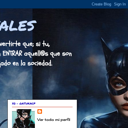
ALES
ertirte que; si tu,
en ENTRAR aquell@s que son
do en la sociedad.
YO - GATUKACP
Ver todo mi perfil