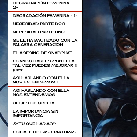
DEGRADACIÓN FEMENINA -
2-
DEGRADACIÓN FEMENINA - 1-
NECESIDAD PARTE DOS
NECESIDAD PARTE UNO
SE LE HA BAUTIZADO CON LA
PALABRA GENERACION
EL ASESINO DE SNAPCHAT
CUANDO HABLES CON ELLA
TAL VEZ PUEDES MEJORAR III
parte
ASI HABLANDO CON ELLA
NOS ENTENDEMOS II
ASI HABLANDO CON ELLA
NOS ENTENDEMOS I
ULISES DE GRECIA
LA IMPORTANCIA SIN
IMPORTANCIA
¿Y TU QUE HARIAS?
CUIDATE DE LAS CRIATURAS