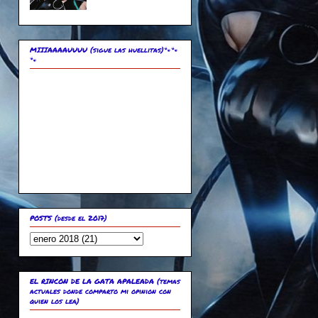
MIIIAAAAUUUU (sigue las huellitas)🐾🐾
🐾
POSTS (desde el 2017)
EL RINCON DE LA GATA APALEADA (temas
actuales donde comparto mi opinion con
quien los lea)