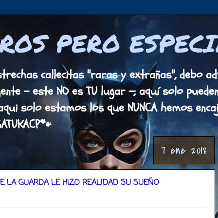
ROS PERO ESPECI
rechas callecitas "raras y extrañas", debo adv
gente - este NO es TU lugar -; aquí solo pued
aqui solo estamos los que NUNCA hemos encaja
GATUKACP🐾
7 ene 2018
DE LA GUARDA LE HIZO REALIDAD SU SUEÑO