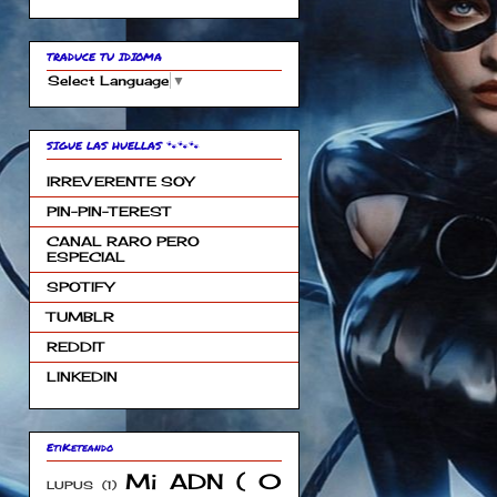
TRADUCE TU IDIOMA
Select Language
▼
SIGUE LAS HUELLAS 🐾🐾🐾
IRREVERENTE SOY
PIN-PIN-TEREST
CANAL RARO PERO
ESPECIAL
SPOTIFY
TUMBLR
REDDIT
LINKEDIN
EtiKeteando
Mi ADN ( 0
LUPUS
(1)