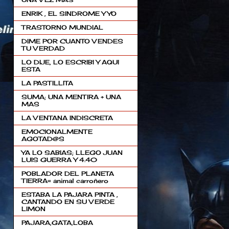
ENRIK , EL SINDROME Y YO
TRASTORNO MUNDIAL
DIME POR CUANTO VENDES
TU VERDAD
LO DIJE, LO ESCRIBI Y AQUI
ESTA
LA PASTILLITA
SUMA; UNA MENTIRA + UNA
MAS
LA VENTANA INDISCRETA
EMOCIONALMENTE
AGOTAD@S
YA LO SABIAS; LLEGO JUAN
LUIS GUERRA Y 4.40
POBLADOR DEL PLANETA
TIERRA= animal carroñero
ESTABA LA PAJARA PINTA ,
CANTANDO EN SU VERDE
LIMON
PAJARA,GATA,LOBA