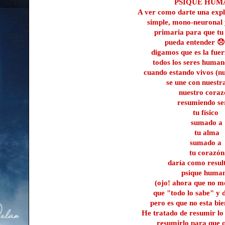
PSIQUE HUM
A ver como darte una expli
simple, mono-neuronal 
primaria para que tu
pueda entender 😞
digamos que es la fuer
todos los seres huma
cuando estando vivos (n
se une con nuestr
nuestro coraz
resumiendo se
tu físico
sumado a
tu alma
sumado a
tu corazón
daría como resul
psique huma
(ojo! ahora que no m
que "todo lo sabe" y 
pero es que no esta bie
He tratado de resumir lo 
resumirlo para que 