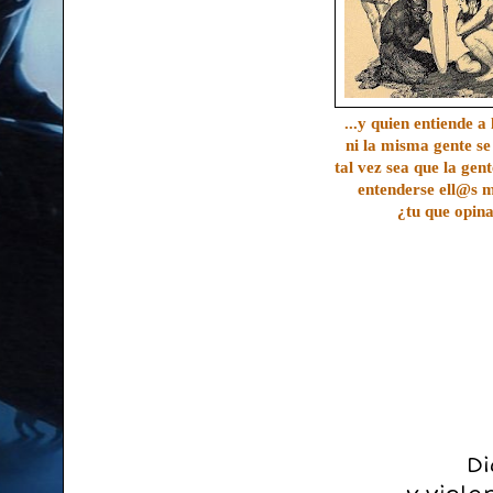
...y quien entiende a
ni la misma gente se
tal vez sea que la gen
entenderse ell@s
¿tu que opin
Di