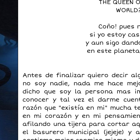
THE QUEEN O
WORLD
Coño! pues n
si yo estoy ca
y aun sigo dand
en este planeta
Antes de finalizar quiero decir al
no soy nadie, nada me hace mej
dicho que soy la persona mas i
conocer y tal vez el darme cue
razón que "existía en mi" mucha t
en mi corazón y en mi pensamie
afilando una tijera para cortar aq
el basurero municipal (jejeje) y