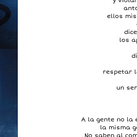
y viola
anto
ellos mi
dic
los a
d
respetar 
un se
A la gente no la 
la misma g
No saben al com