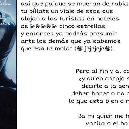
asi que pa´que se mueran de rabia
tu píllate un viaje de esos que
alojan a los turistas en hoteles
de 💫💫💫💫💫 cinco estrellas
y entonces ya podrás presumir
ante los demás que ya sabemos
que eso te mola"
(😂 jejejeje😂).
Pero al fin y al c
¿y quien carajo 
decirle a la ge
deben hacer o no 
lo que esta bien o 
¿a mi quien me 
varita o el b