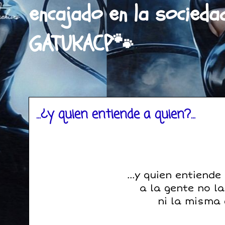
encajado en la socieda
GATUKACP🐾
...¿y quien entiende a quien?...
...y quien entiende
a la gente no l
ni la misma 