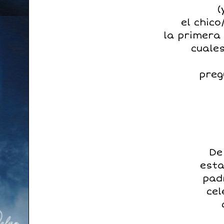
(
el chic
la primera 
cuale
preg
De
esta
pad
ce