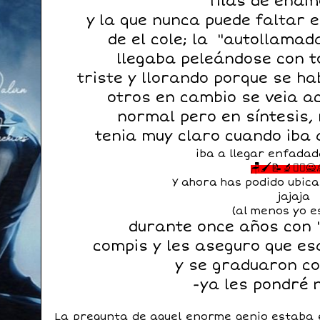
filas de enam
y
la que nunca puede faltar 
de el cole; la "autollamad
llegaba peleándose con t
triste y llorando porque se ha
otros en cambio se veia a
normal pero en síntesis,
tenia muy claro cuando iba a
iba a llegar enfadad
🪑🖌️📝🔬🙍‍♀️
Y ahora has podido ubica
jajaja
(al menos yo e
durante once años con 
compis y les aseguro que es
y se graduaron co
-ya les pondré 
La pregunta de aquel enorme genio estaba en