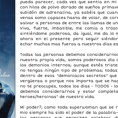
pueda parecer, cada vez que sentia en mi
con hilos de polvo dorado de sueños primav
subidón de adrenalina, ya sabéis que cua
venas somo capaces hasta de volar, de cor
salvar a personas de entre las llamas de un
Viva, fuerte, imbatible; me comia a troz
sintiéndome poderosa, da igual, me da lo 
ahora en el presente pero seguir siéndon
echar muchas mas fuerza a nuestros dias es
Todas las personas debemos considerarnos
nuestra propia vida, somos poderosos dia a
los demonios internos; aunque estés triste
no tengas ningún tipo de problemas; toda
dentro de esos "demoniacos secretos" qu
vergüenza o porque nos importa que se ha
no te preocupes, todos los dias - TODOS - 
debemos considerarnos y estar complet
heroes/heroinas" de nuestro vida.
Mi poder?; como toda superwoman que se r
mio siempre ha sido el poder de la palabra
las personas que necesiten palabras d