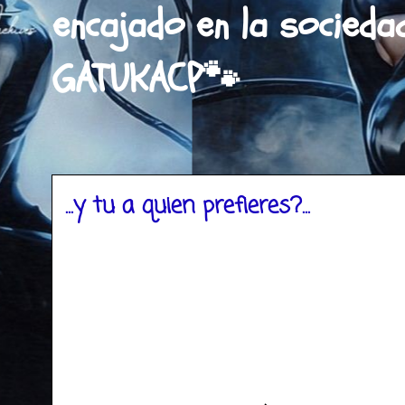
encajado en la socieda
GATUKACP🐾
...y tu a quien prefieres?...