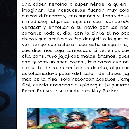
una súper heroína o súper héroe, a quien
imaginar, las respuestas fueron muy col
gustos diferentes, con sueños y llenas de i
inmediato; algunas dijeron que wonderw
verdad" y enrollar a su novio por las no
durante todo el dia, con la cinta el no po
chicas que prefirió a "spidergirl" o lo que 
ver tengo que aclarar que esta amiga mia, 
que dios nos coja confesaos si tenemos qu
ella construyo jajaj-que malas éramos, pues
con gustos un poco raros , tan raros que no
conjunto de características de ella, algo que
autollamada-bipolar-del salón de clases ja
meo de la risa, solo recordar aquellos tiemp
fin); queria encarnar a spidergirl (supuesta
Peter Parker-; su nombre es May Parker-.