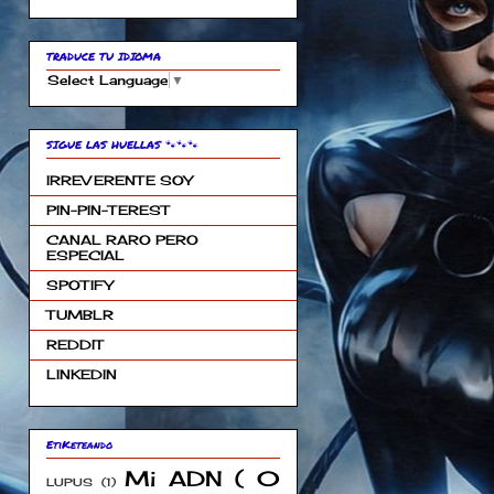
TRADUCE TU IDIOMA
Select Language
▼
SIGUE LAS HUELLAS 🐾🐾🐾
IRREVERENTE SOY
PIN-PIN-TEREST
CANAL RARO PERO
ESPECIAL
SPOTIFY
TUMBLR
REDDIT
LINKEDIN
EtiKeteando
Mi ADN ( 0
LUPUS
(1)