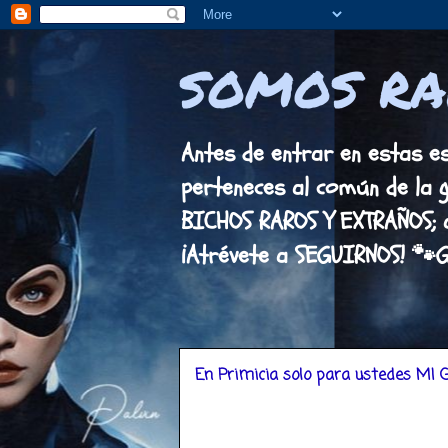
SOMOS RA
Antes de entrar en estas est
perteneces al común de la 
BICHOS RAROS Y EXTRAÑOS; 
¡Atrévete a SEGUIRNOS! 🐾
En Primicia solo para ustedes MI