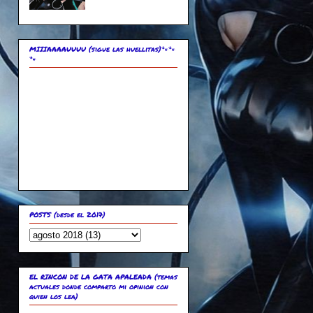
MIIIAAAAUUUU (sigue las huellitas)🐾🐾
🐾
POSTS (desde el 2017)
EL RINCON DE LA GATA APALEADA (temas
actuales donde comparto mi opinion con
quien los lea)