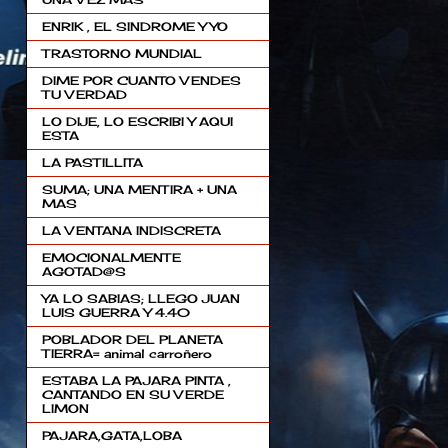
ENRIK , EL SINDROME Y YO
TRASTORNO MUNDIAL
DIME POR CUANTO VENDES
TU VERDAD
LO DIJE, LO ESCRIBI Y AQUI
ESTA
LA PASTILLITA
SUMA; UNA MENTIRA + UNA
MAS
LA VENTANA INDISCRETA
EMOCIONALMENTE
AGOTAD@S
YA LO SABIAS; LLEGO JUAN
LUIS GUERRA Y 4.40
POBLADOR DEL PLANETA
TIERRA= animal carroñero
ESTABA LA PAJARA PINTA ,
CANTANDO EN SU VERDE
LIMON
PAJARA,GATA,LOBA