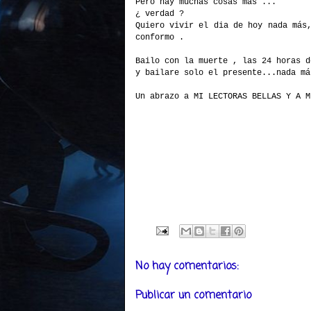
Pero hay muchas cosas más ...
¿ verdad ?
Quiero vivir el dia de hoy nada más
conformo .
Bailo con la muerte , las 24 horas d
y bailare solo el presente...nada má
Un abrazo a MI LECTORAS BELLAS Y A M
No hay comentarios:
Publicar un comentario