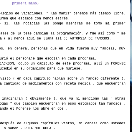
primera mano)
olegios de vacaciones, " las mamis" tenemos más tiempo libre,
umen que estamos con menos estrés.
 si, las noticias las pongo mientras me tomo mi primer
nales de la tele cambian la programación, y fue así como " me
a ( al menos aquí se llama así ); AUTOPSIA DE FAMOSOS.
os, en general personas que en vida fueron muy famosas, muy
urió el personaje que escojan en cada programa.
JACKSON, ocupo un capitulo de este programa, allí un FORENSE
ucedió en su organismo para que muriese.
visto ( en cada capitulo hablan sobre un famoso diferente ),
a cantidad de medicamentos con receta medica , que encuentran
 imaginaran ( obviamente ), que ya ni menciono las " otras
ogas " que también encuentran en esos estómagos tan famosos ,
ando el Forense los abre en dos .
después de algunos capítulos vistos, mi cabeza como ustedes
 lo saben - RULA QUE RULA -.