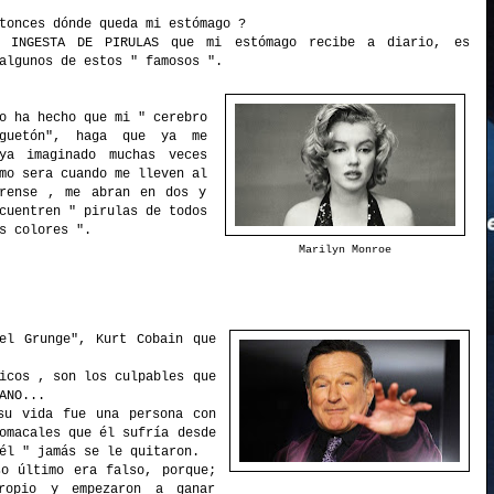
tonces dónde queda mi estómago ?
 INGESTA DE PIRULAS que mi estómago recibe a diario, es
algunos de estos " famosos ".
o ha hecho que mi " cerebro
uguetón", haga que ya me
ya imaginado muchas veces
mo sera cuando me lleven al
rense , me abran en dos y
cuentren " pirulas de todos
s colores ".
Marilyn Monroe
el Grunge", Kurt Cobain que
icos , son los culpables que
ANO...
su vida fue una persona con
omacales que él sufría desde
él " jamás se le quitaron.
o último era falso, porque;
ropio y empezaron a ganar