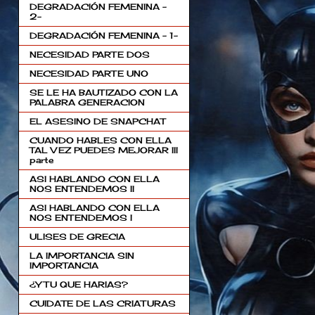
DEGRADACIÓN FEMENINA -
2-
DEGRADACIÓN FEMENINA - 1-
NECESIDAD PARTE DOS
NECESIDAD PARTE UNO
SE LE HA BAUTIZADO CON LA
PALABRA GENERACION
EL ASESINO DE SNAPCHAT
CUANDO HABLES CON ELLA
TAL VEZ PUEDES MEJORAR III
parte
ASI HABLANDO CON ELLA
NOS ENTENDEMOS II
ASI HABLANDO CON ELLA
NOS ENTENDEMOS I
ULISES DE GRECIA
LA IMPORTANCIA SIN
IMPORTANCIA
¿Y TU QUE HARIAS?
CUIDATE DE LAS CRIATURAS