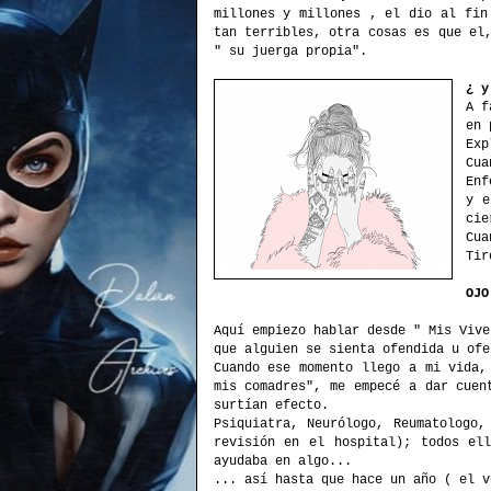
millones y millones , el dio al fin
tan terribles, otra cosas es que el
" su juerga propia".
¿ y
A f
en 
Exp
Cua
Enf
y e
cie
Cua
Tir
OJO
Aquí empiezo hablar desde " Mis Vive
que alguien se sienta ofendida u ofe
Cuando ese momento llego a mi vida,
mis comadres", me empecé a dar cuen
surtían efecto.
Psiquiatra, Neurólogo, Reumatologo,
revisión en el hospital); todos el
ayudaba en algo...
... así hasta que hace un año ( el v