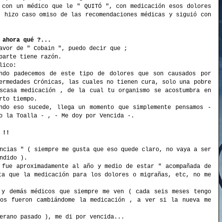
 con un médico que le " QUITÓ ", con medicación esos dolores
, hizo caso omiso de las recomendaciones médicas y siguió con
 ahora qué ?...
avor de " Cobain ", puedo decir que ;
parte tiene razón.
lico:
ndo padecemos de este tipo de dolores que son causados por
ermedades Crónicas, las cuales no tienen cura, solo una pobre
scasa medicación , de la cual tu organismo se acostumbra en
rto tiempo.
ndo eso sucede, llega un momento que simplemente pensamos -
o la Toalla - , - Me doy por Vencida -.
 !!
ncias " ( siempre me gusta que eso quede claro, no vaya a ser
ndido ).
 fue aproximadamente al año y medio de estar " acompañada de
ta que la medicación para los dolores o migrañas, etc, no me
 y demás médicos que siempre me ven ( cada seis meses tengo
los fueron cambiándome la medicación , a ver si la nueva me
erano pasado ), me di por vencida...