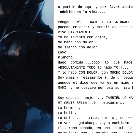
A partir de aquí , por favor abste
indebido en la vida ...
Pónganse el - TRAJE DE LA GATUKACP 
puedan entender y sentir en cada 
vivo DIARIAMENTE.
Yo me levanto con dolor,
Me baño con dolor,
Me siento con dolor,
Lavo,
Plancho,
Hago comida....todo lo que ha
ABSOLUTAMENTE TODO lo hago YO!!...
Y lo hago CON DOLOR, con MUCHO DOLOR
Soy mami ( felizmente ), de un pequ
aunque el dice que ya es un niño 
MAMI, y me desvivo por esa sonrisa 
.
Soy esposa - mujer , y
TAMBIÉN
LO HA
MI GENTE BELLA...les presento a:
La hermosa,
La bella,
La única ......LOLA, LOLITA , DOLORE
En vez de
gatukacp
, voy a cambiarme 
El verano pasado, en una de mis ta