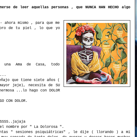
nerse de leer aquellas personas , que NUNCA HAN HECHO algo
- ahora mismo , para que me
poro de tu piel , lo que yo
ce una Ama de Casa, todo
...
eñajo que tiene siete años (
mayor jeje), necesita de SU
hermosa ...lo hago con DOLOR
GO CON DOLOR.
SSSS..jajaja
el nombre por " La Dolorosa ".
ntas " sesiones psiquiátricas" , le dije ( llorando ) a mi