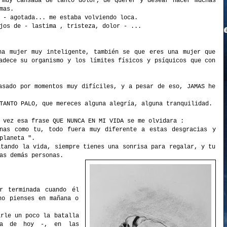
 muy cansada de tanto dolor, de querer y desear hacer muchas
mas.
 - agotada... me estaba volviendo loca.
jos de - lastima , tristeza, dolor - ...
na mujer muy inteligente, también se que eres una mujer que
adece su organismo y los límites físicos y psíquicos que con
asado por momentos muy difíciles, y a pesar de eso, JAMAS he
TANTO PALO, que mereces alguna alegría, alguna tranquilidad.
 vez esa frase QUE NUNCA EN MI VIDA se me olvidara :
nas como tu, todo fuera muy diferente a estas desgracias y
planeta ".
atando la vida, siempre tienes una sonrisa para regalar, y tu
as demás personas.
r terminada cuando él
no pienses en mañana o
arle un poco la batalla
ía de hoy -, en las