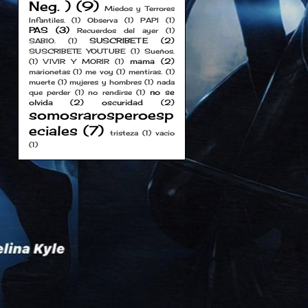
Neg. )
(9)
Miedos y Terrores
Infantiles.
(1)
Observa
(1)
PAPI
(1)
PAS
(3)
Recuerdos del ayer
(1)
SUSCRIBETE
(2)
SABIO.
(1)
SUSCRIBETE YOUTUBE
(1)
Sueños.
mama
(2)
(1)
VIVIR Y MORIR
(1)
marionetas
(1)
me voy
(1)
mentiras.
(1)
muerte
(1)
mujeres y hombres
(1)
nada
no se
que perder
(1)
no rendirse
(1)
olvida
(2)
oscuridad
(2)
somosrarosperoesp
eciales
(7)
tristeza
(1)
vacio
(1)