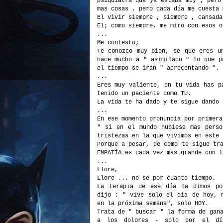
psiquiatra que ya estaba muy , pero
mas cosas , pero cada día me cuesta 
El vivir siempre , siempre , cansada
El; como siempre, me miro con esos o
...
Me contesto;
Te conozco muy bien, se que eres u
hace mucho a " asimilado " lo que p
el tiempo se irán " acrecentando ".
...
Eres muy valiente, en tu vida has p
tenido un paciente como TU.
La vida te ha dado y te sigue dando 
...
En ese momento pronuncia por primera
" si en el mundo hubiese mas perso
tristezas en la que vivimos en este 
Porque a pesar, de como te sigue tr
EMPATÍA es cada vez mas grande con l
...
Llore,
Llore ... no se por cuanto tiempo.
La terapia de ese día la dimos po
dijo : " vive solo el día de hoy, 
en la próxima semana", solo HOY.
Trata de " buscar " la forma de gan
a los dolores - solo por el d