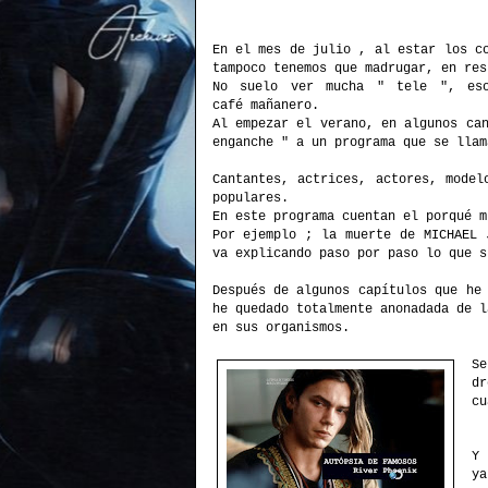
En el mes de julio , al estar los c
tampoco tenemos que madrugar, en res
No suelo ver mucha " tele ", eso
café mañanero.
Al empezar el verano, en algunos ca
enganche " a un programa que se llam
Cantantes, actrices, actores, model
populares.
En este programa cuentan el porqué m
Por ejemplo ; la muerte de MICHAEL 
va explicando paso por paso lo que s
Después
de algunos capítulos que he 
he quedado totalmente anonadada de l
en sus organismos.
Se
dr
cu
Y 
ya