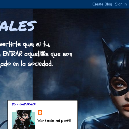
ALES
ertirte que; si tu,
en ENTRAR aquell@s que son
do en la sociedad.
YO - GATUKACP
Ver todo mi perfil