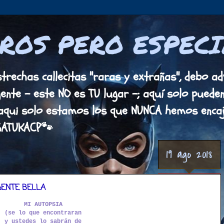
ROS PERO ESPECI
rechas callecitas "raras y extrañas", debo adv
gente - este NO es TU lugar -; aquí solo pued
aqui solo estamos los que NUNCA hemos encaja
GATUKACP🐾
19 ago 2018
 GENTE BELLA
MI AUTOPSIA
(se lo que encontraran
y ustedes lo sabrán de