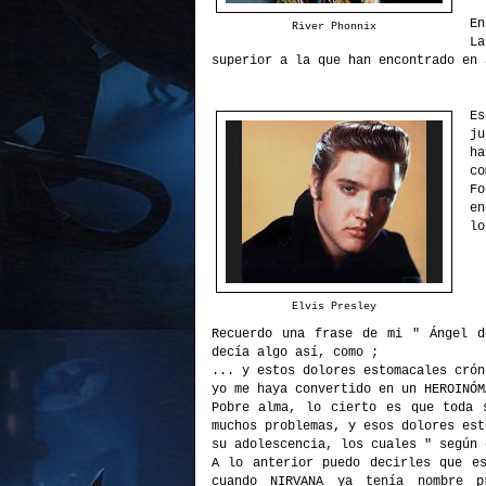
En
River Phonnix
La
superior a la que han encontrado en 
Es
j
ha
co
Fo
en
lo
Elvis Presley
Recuerdo una frase de mi " Ángel d
decía algo así, como ;
... y estos dolores estomacales crón
yo me haya convertido en un HEROINÓM
Pobre alma, lo cierto es que toda 
muchos problemas, y esos dolores est
su adolescencia, los cuales " según 
A lo anterior puedo decirles que es
cuando NIRVANA ya tenía nombre p